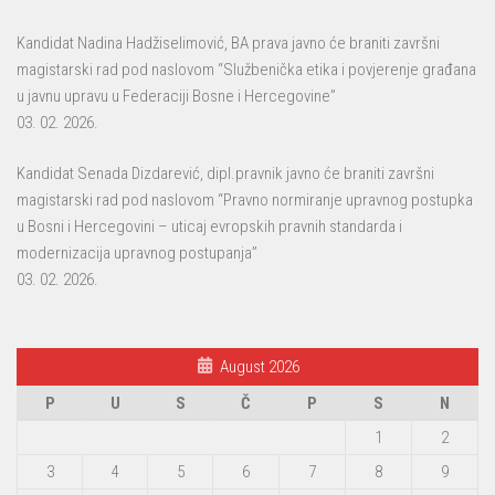
Kandidat Nadina Hadžiselimović, BA prava javno će braniti završni
magistarski rad pod naslovom “Službenička etika i povjerenje građana
u javnu upravu u Federaciji Bosne i Hercegovine”
03. 02. 2026.
Kandidat Senada Dizdarević, dipl.pravnik javno će braniti završni
magistarski rad pod naslovom “Pravno normiranje upravnog postupka
u Bosni i Hercegovini – uticaj evropskih pravnih standarda i
modernizacija upravnog postupanja”
03. 02. 2026.
August 2026
P
U
S
Č
P
S
N
1
2
3
4
5
6
7
8
9