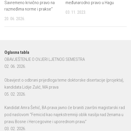
Savremeno krivično pravo na
međunarodno pravo u Hagu
razmeđima norme i prakse“
03. 11. 2023.
20. 06. 2026.
Oglasna tabla
OBAVJEŠTENJE O OVJERI LJETNOG SEMESTRA
02. 06. 2026.
Obavijest o odbrani prijedloga teme doktorske disertacije (projekta),
kandidata Lidije Zulić, MA prava
05. 02. 2026.
Kandidat Amra Šehić, BA prava javno će braniti završni magistarski rad
pod naslovom “Femicid kao najekstremniji oblik nasilja nad ženama u
pravu Bosne i Hercegovine i uporednom pravu”
03. 02. 2026.