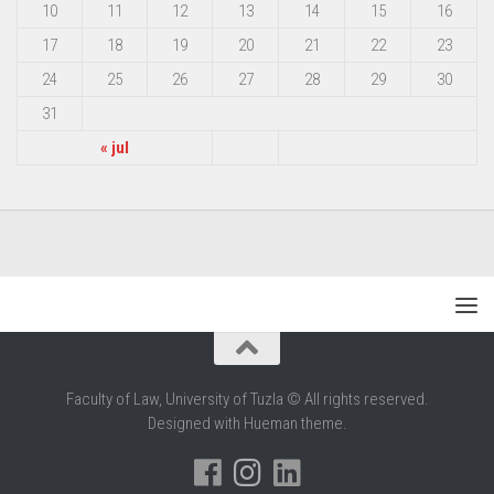
10
11
12
13
14
15
16
17
18
19
20
21
22
23
24
25
26
27
28
29
30
31
« jul
Faculty of Law, University of Tuzla © All rights reserved.
Designed with Hueman theme.