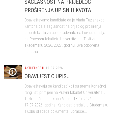
SAGLASNOST NA PRIJEDLOG
PROŠIRENJA UPISNIH KVOTA
Obavještavamo kandidate da je Vlada Tuzlanskog
kantona dala saglasnost na prijedlog proširenja
upisnih kvota za upis studenata na I ciklus studija
na Pravnom fakultetu Univerziteta u Tuzli za
akademsku 2026/2027. godinu. Sva odobrena
dodatna...
AKTUELNOSTI
12. 07. 2026.
OBAVIJEST O UPISU
Obavještavaju se kandidati koji su prema Konačnoj
rang listi primljeni na Pravni fakultet Univerziteta u
Tuzli, da će se upis održati od 13.07.2026. do
17.07.2026. godine. Kandidati predaju u Studentsku
službu sljedeće dokumente: Obrasce...