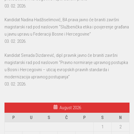
03. 02. 2026.
Kandidat Nadina Hadžiselimović, BA prava javno će braniti završni
magistarski rad pod naslovom “Službenička etika i povjerenje građana
u javnu upravu u Federaciji Bosne i Hercegovine”
03. 02. 2026.
Kandidat Senada Dizdarević, dipl.pravnik javno će braniti završni
magistarski rad pod naslovom “Pravno normiranje upravnog postupka
u Bosni i Hercegovini – uticaj evropskih pravnih standarda i
modernizacija upravnog postupanja”
03. 02. 2026.
August 2026
P
U
S
Č
P
S
N
1
2