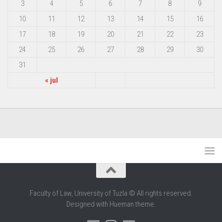
3
4
5
6
7
8
9
10
11
12
13
14
15
16
17
18
19
20
21
22
23
24
25
26
27
28
29
30
31
« jul
Faculty of Law, University of Tuzla © All rights reserved.
Designed with Hueman theme.