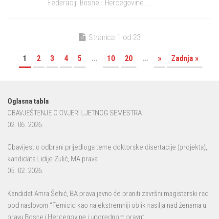
Federaciji Bosne i Hercegovine....
Stranica 1 od 23
1
2
3
4
5
...
10
20
...
»
Zadnja »
Oglasna tabla
OBAVJEŠTENJE O OVJERI LJETNOG SEMESTRA
02. 06. 2026.
Obavijest o odbrani prijedloga teme doktorske disertacije (projekta),
kandidata Lidije Zulić, MA prava
05. 02. 2026.
Kandidat Amra Šehić, BA prava javno će braniti završni magistarski rad
pod naslovom “Femicid kao najekstremniji oblik nasilja nad ženama u
pravu Bosne i Hercegovine i uporednom pravu”