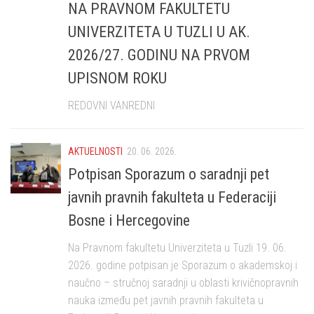
NA PRAVNOM FAKULTETU
UNIVERZITETA U TUZLI U AK.
2026/27. GODINU NA PRVOM
UPISNOM ROKU
REDOVNI VANREDNI
AKTUELNOSTI
20. 06. 2026.
Potpisan Sporazum o saradnji pet
javnih pravnih fakulteta u Federaciji
Bosne i Hercegovine
Na Pravnom fakultetu Univerziteta u Tuzli 19. 06.
2026. godine potpisan je Sporazum o akademskoj i
naučno – stručnoj saradnji u oblasti krivičnopravnih
nauka između pet javnih pravnih fakulteta u