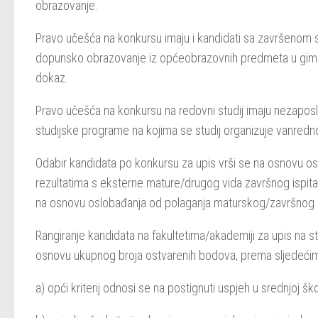
obrazovanje.
Pravo učešća na konkursu imaju i kandidati sa završenom 
dopunsko obrazovanje iz općeobrazovnih predmeta u gimnazij
dokaz.
Pravo učešća na konkursu na redovni studij imaju nezaposl
studijske programe na kojima se studij organizuje vanredn
Odabir kandidata po konkursu za upis vrši se na osnovu os
rezultatima s eksterne mature/drugog vida završnog ispit
na osnovu oslobađanja od polaganja maturskog/završnog isp
Rangiranje kandidata na fakultetima/akademiji za upis na s
osnovu ukupnog broja ostvarenih bodova, prema sljedećim k
a) opći kriterij odnosi se na postignuti uspjeh u srednjoj šk