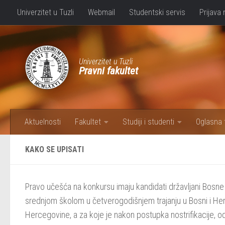
Univerzitet u Tuzli
Webmail
Studentski servis
Prijava 
Skip to content
Univerzitet u Tuzli
Pravni fakultet
Aktuelnosti
Fakultet
Studiji i studenti
Oglasna 
KAKO SE UPISATI
Pravo učešća na konkursu imaju kandidati državljani Bosne 
srednjom školom u četverogodišnjem trajanju u Bosni i Herce
Hercegovine, a za koje je nakon postupka nostrifikacije, 