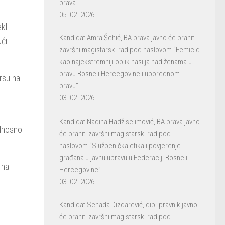
prava
05. 02. 2026.
kli
Kandidat Amra Šehić, BA prava javno će braniti
ući
završni magistarski rad pod naslovom “Femicid
kao najekstremniji oblik nasilja nad ženama u
pravu Bosne i Hercegovine i uporednom
rsu na
pravu”
03. 02. 2026.
Kandidat Nadina Hadžiselimović, BA prava javno
odnosno
će braniti završni magistarski rad pod
naslovom “Službenička etika i povjerenje
građana u javnu upravu u Federaciji Bosne i
 na
Hercegovine”
03. 02. 2026.
Kandidat Senada Dizdarević, dipl.pravnik javno
će braniti završni magistarski rad pod