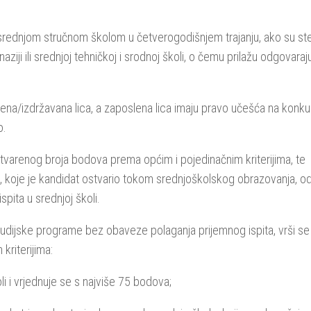
srednjom stručnom školom u četverogodišnjem trajanju, ako su ste
i ili srednjoj tehničkoj i srodnoj školi, o čemu prilažu odgovaraj
ena/izdržavana lica, a zaposlena lica imaju pravo učešća na konku
o.
tvarenog broja bodova prema općim i pojedinačnim kriterijima, te
a, koje je kandidat ostvario tokom srednjoškolskog obrazovanja, 
ita u srednjoj školi.
tudijske programe bez obaveze polaganja prijemnog ispita, vrši se
riterijima:
oli i vrjednuje se s najviše 75 bodova;