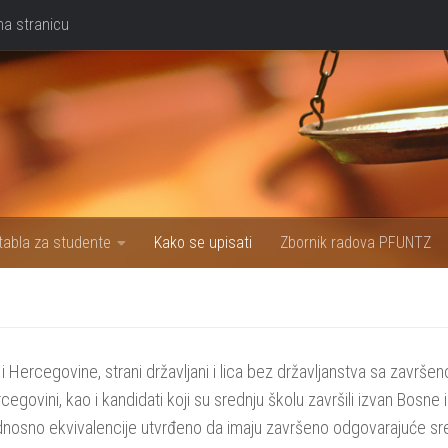
na stranicu
tabla za studente
Kako se upisati
Zbornik radova PFUNTZ
i Hercegovine, strani državljani i lica bez državljanstva sa završe
govini, kao i kandidati koji su srednju školu završili izvan Bosne i
odnosno ekvivalencije utvrđeno da imaju završeno odgovarajuće sr