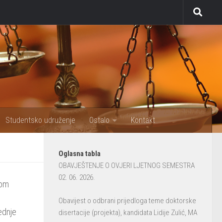
Studentsko udruženje
Ostalo
Kontakt
Oglasna tabla
OBAVJEŠTENJE O OVJERI LJETNOG SEMESTRA
02. 06. 2026.
nom
Obavijest o odbrani prijedloga teme doktorske
ednje
disertacije (projekta), kandidata Lidije Zulić, MA