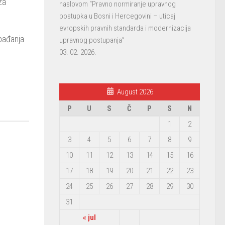
za
naslovom “Pravno normiranje upravnog
postupka u Bosni i Hercegovini – uticaj
evropskih pravnih standarda i modernizacija
bađanja
upravnog postupanja”
03. 02. 2026.
August 2026
P
U
S
Č
P
S
N
1
2
3
4
5
6
7
8
9
10
11
12
13
14
15
16
17
18
19
20
21
22
23
24
25
26
27
28
29
30
31
« jul