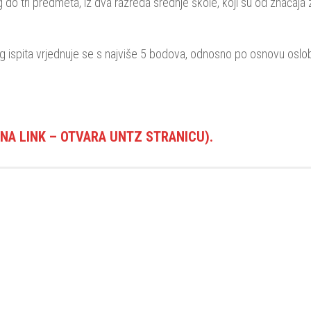
g do tri predmeta, iz dva razreda srednje škole, koji su od značaja 
og ispita vrjednuje se s najviše 5 bodova, odnosno po osnovu oslo
 NA LINK – OTVARA UNTZ STRANICU).