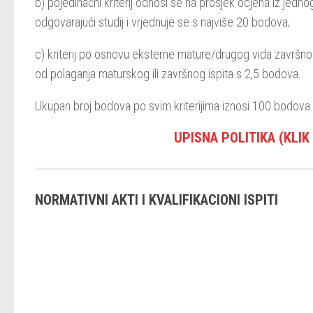
b) pojedinačni kriterij odnosi se na prosjek ocjena iz jedno
odgovarajući studij i vrjednuje se s najviše 20 bodova;
c) kriterij po osnovu eksterne mature/drugog vida završn
od polaganja maturskog ili završnog ispita s 2,5 bodova.
Ukupan broj bodova po svim kriterijima iznosi 100 bodova.
UPISNA POLITIKA (KLIK
NORMATIVNI AKTI I KVALIFIKACIONI ISPITI