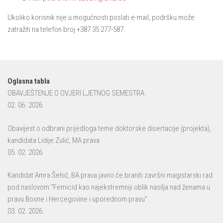
Ukoliko korisnik nije u mogućnosti poslati e-mail, podršku može
zatražiti na telefon broj +387 35 277-587.
Oglasna tabla
OBAVJEŠTENJE O OVJERI LJETNOG SEMESTRA
02. 06. 2026.
Obavijest o odbrani prijedloga teme doktorske disertacije (projekta),
kandidata Lidije Zulić, MA prava
05. 02. 2026.
Kandidat Amra Šehić, BA prava javno će braniti završni magistarski rad
pod naslovom “Femicid kao najekstremniji oblik nasilja nad ženama u
pravu Bosne i Hercegovine i uporednom pravu”
03. 02. 2026.