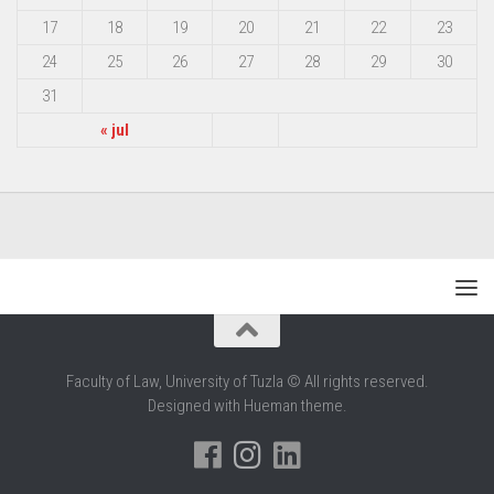
17
18
19
20
21
22
23
24
25
26
27
28
29
30
31
« jul
Faculty of Law, University of Tuzla © All rights reserved.
Designed with Hueman theme.