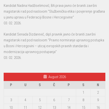
Kandidat Nadina Hadžiselimović, BA prava javno će braniti završni
magistarski rad pod naslovom “Službenička etika i povjerenje građana
u javnu upravu u Federaciji Bosne i Hercegovine”
03. 02. 2026.
Kandidat Senada Dizdarević, dipl.pravnik javno će braniti završni
magistarski rad pod naslovom “Pravno normiranje upravnog postupka
u Bosni i Hercegovini – uticaj evropskih pravnih standarda i
modernizacija upravnog postupanja”
03. 02. 2026.
August 2026
P
U
S
Č
P
S
N
1
2
3
4
5
6
7
8
9
10
11
12
13
14
15
16