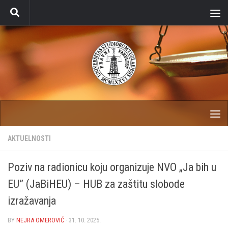
Skip to content
AKTUELNOSTI
Poziv na radionicu koju organizuje NVO „Ja bih u
EU” (JaBiHEU) – HUB za zaštitu slobode
izražavanja
BY
NEJRA OMEROVIĆ
·
31. 10. 2025.