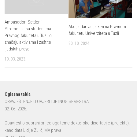
Ambasadori Sattler i
Akcija darivanja krvi na Pravnom
Strömquist sa studentima
fakultetu Univerziteta u Tuzli
Pravnog fakulteta u Tuzli o
značaju aktivizma i zaštite
30. 10. 2024.
ljudskih prava
10. 03. 2023.
Oglasna tabla
OBAVJEŠTENJE O OVJERI LJETNOG SEMESTRA
02. 06. 2026.
Obavijest o odbrani prijedloga teme doktorske disertacije (projekta),
kandidata Lidije Zulić, MA prava