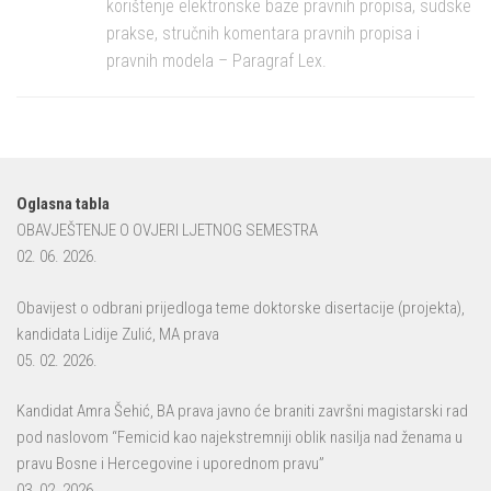
korištenje elektronske baze pravnih propisa, sudske
prakse, stručnih komentara pravnih propisa i
pravnih modela – Paragraf Lex.
Oglasna tabla
OBAVJEŠTENJE O OVJERI LJETNOG SEMESTRA
02. 06. 2026.
Obavijest o odbrani prijedloga teme doktorske disertacije (projekta),
kandidata Lidije Zulić, MA prava
05. 02. 2026.
Kandidat Amra Šehić, BA prava javno će braniti završni magistarski rad
pod naslovom “Femicid kao najekstremniji oblik nasilja nad ženama u
pravu Bosne i Hercegovine i uporednom pravu”
03. 02. 2026.