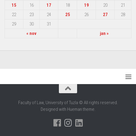
15
16
17
18
19
20
21
22
23
24
25
26
27
28
29
30
31
« nov
jan »
Faculty of Law, University of Tuzla © All rights reserved.
Designed with Hueman theme.