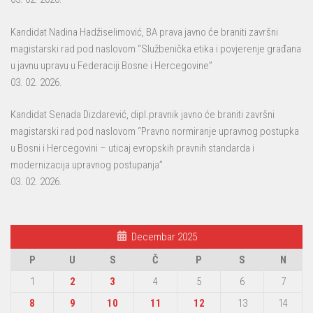
Kandidat Nadina Hadžiselimović, BA prava javno će braniti završni
magistarski rad pod naslovom “Službenička etika i povjerenje građana
u javnu upravu u Federaciji Bosne i Hercegovine”
03. 02. 2026.
Kandidat Senada Dizdarević, dipl.pravnik javno će braniti završni
magistarski rad pod naslovom “Pravno normiranje upravnog postupka
u Bosni i Hercegovini – uticaj evropskih pravnih standarda i
modernizacija upravnog postupanja”
03. 02. 2026.
Decembar 2025
P
U
S
Č
P
S
N
1
2
3
4
5
6
7
8
9
10
11
12
13
14