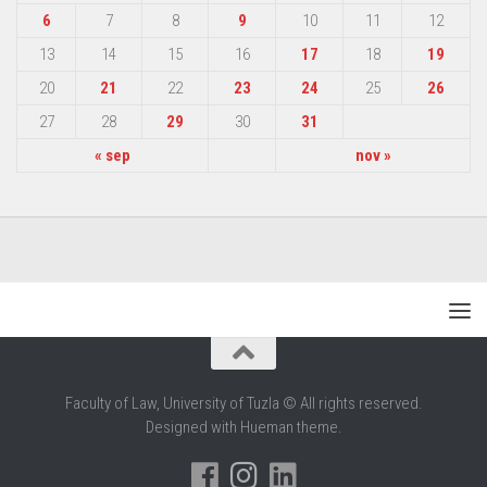
6
7
8
9
10
11
12
13
14
15
16
17
18
19
20
21
22
23
24
25
26
27
28
29
30
31
« sep
nov »
Faculty of Law, University of Tuzla © All rights reserved.
Designed with Hueman theme.