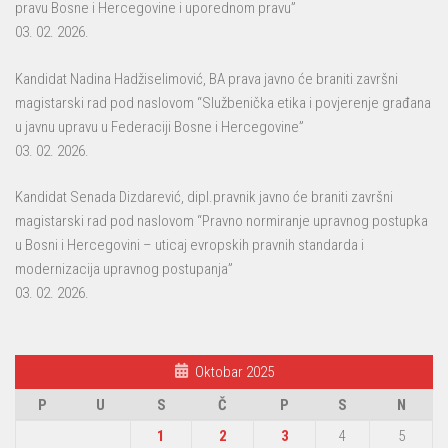
pravu Bosne i Hercegovine i uporednom pravu”
03. 02. 2026.
Kandidat Nadina Hadžiselimović, BA prava javno će braniti završni
magistarski rad pod naslovom “Službenička etika i povjerenje građana
u javnu upravu u Federaciji Bosne i Hercegovine”
03. 02. 2026.
Kandidat Senada Dizdarević, dipl.pravnik javno će braniti završni
magistarski rad pod naslovom “Pravno normiranje upravnog postupka
u Bosni i Hercegovini – uticaj evropskih pravnih standarda i
modernizacija upravnog postupanja”
03. 02. 2026.
Oktobar 2025
P
U
S
Č
P
S
N
1
2
3
4
5