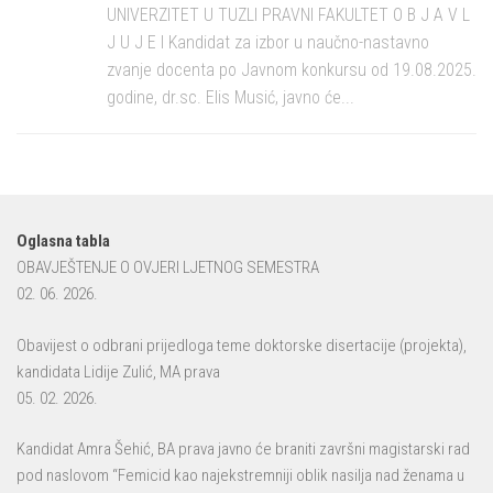
UNIVERZITET U TUZLI PRAVNI FAKULTET O B J A V L
J U J E I Kandidat za izbor u naučno-nastavno
zvanje docenta po Javnom konkursu od 19.08.2025.
godine, dr.sc. Elis Musić, javno će...
Oglasna tabla
OBAVJEŠTENJE O OVJERI LJETNOG SEMESTRA
02. 06. 2026.
Obavijest o odbrani prijedloga teme doktorske disertacije (projekta),
kandidata Lidije Zulić, MA prava
05. 02. 2026.
Kandidat Amra Šehić, BA prava javno će braniti završni magistarski rad
pod naslovom “Femicid kao najekstremniji oblik nasilja nad ženama u